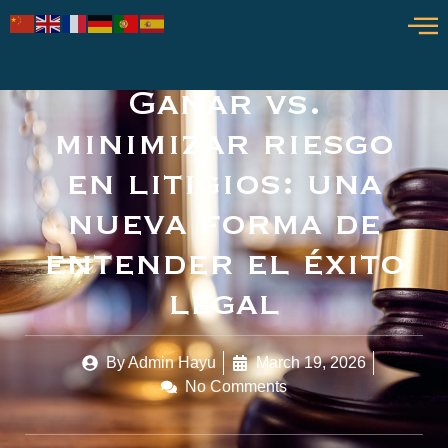
Ganar vs.
minimizar riesgo
en litigios: una
nueva forma de
entender el éxito
legal
By
Admin Hayu
March 19, 2026
No Comments