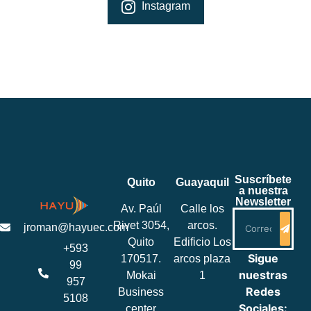
Instagram
Suscríbete
Quito
Guayaquil
a nuestra
Newsletter
Av. Paúl
Calle los
Rivet 3054,
arcos.
jroman@hayuec.com
Quito
Edificio Los
+593
Sigue
170517.
arcos plaza
99
nuestras
Mokai
1
957
Redes
Business
5108
Sociales:
center