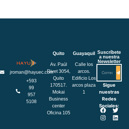
Suscríbete
Quito
Guayaquil
a nuestra
Newsletter
Av. Paúl
Calle los
Rivet 3054,
arcos.
jroman@hayuec.com
Quito
Edificio Los
+593
Sigue
170517.
arcos plaza
99
nuestras
Mokai
1
957
Redes
Business
5108
Sociales:
center
Oficina 105