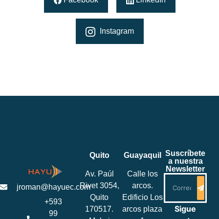
Instagram
Suscríbete
Quito
Guayaquil
a nuestra
Newsletter
Av. Paúl
Calle los
Rivet 3054,
arcos.
jroman@hayuec.com
Quito
Edificio Los
+593
Sigue
170517.
arcos plaza
99