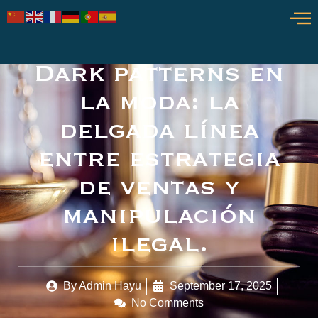
Dark patterns en
la moda: la
delgada línea
entre estrategia
de ventas y
manipulación
ilegal.
By
Admin Hayu
September 17, 2025
No Comments