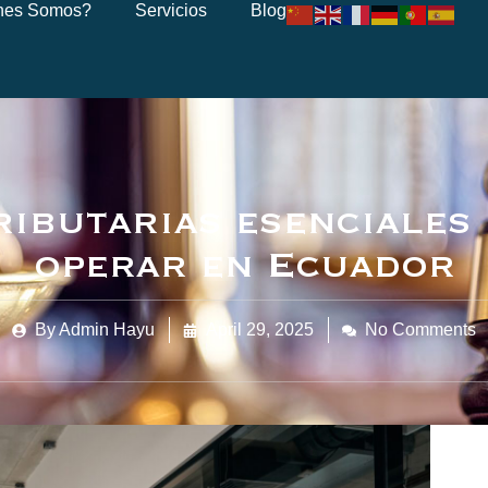
nes Somos?
Servicios
Blog
ributarias esenciales 
operar en Ecuador
By
Admin Hayu
April 29, 2025
No Comments