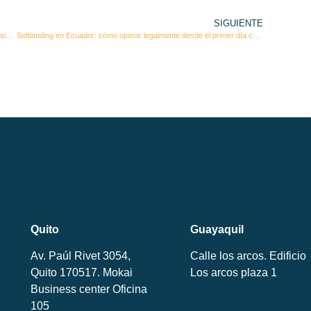
SIGUIENTE
El Derecho de la Moda en Ecuador: Retos, Oportunidades y la Necesidad de un Marco Legal Especializado
Softlanding en Ecuador: cómo operar legalmente desde el primer día con un back office local confiable
Quito
Guayaquil
Av. Paúl Rivet 3054,
Calle los arcos. Edificio
Quito 170517. Mokai
Los arcos plaza 1
Business center Oficina
105