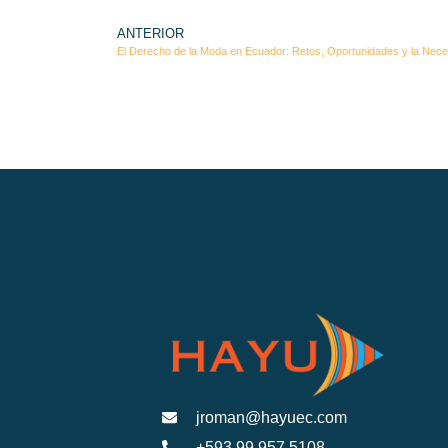
ANTERIOR
jroman@hayuec.com
+593 99 957 5108