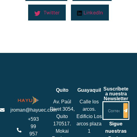
Twitter
LinkedIn
Suscríbete
Quito
Guayaquil
a nuestra
Newsletter
Av. Paúl
Calle los
Rivet 3054,
arcos.
jroman@hayuec.com
Quito
Edificio Los
+593
Sigue
170517.
arcos plaza
99
nuestras
Mokai
1
957